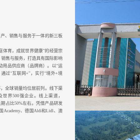
发、生产、销售与服务于一体的新三板
庭体育，成就世界健康”的经营宗
、销售与服务，打造具有国际影响
动用品供应商（品牌商）。以“运
，通过“互联网+”，实行“境外+境
等，全球销量均位居前列。
线下渠
世界500强企业。
线上渠道，
品长期占比50%左右。凭借产品研发
emy、德国Aldi和Lidl、澳