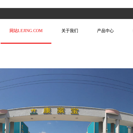
网站LEJING.COM
关于我们
产品中心